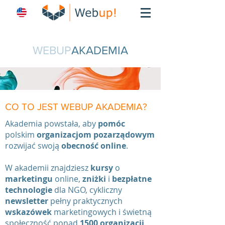
WEBUP
AKADEMIA
CO TO JEST WEBUP AKADEMIA?
Akademia powstała, aby
pomóc
polskim
organizacjom
pozarządowym
rozwijać swoją
obecność online
.
W akademii znajdziesz
kursy
o
marketingu
online,
zniżki
i
bezpłatne
technologie
dla NGO, cykliczny
newsletter
pełny praktycznych
wskazówek
marketingowych i świetną
społeczność ponad
1500 organizacji
.