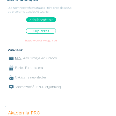
499 zł brutto/rok
Dla najmniejszych organizacji, które chcą dołączyć
do programu Google Ad Grants
7 dni bezpłatnie
Kup teraz
bezpłatny zwrot w ciągu 7 dni
Zawiera:
Mini
kurs Google Ad Grants
Pakiet Fundraisera
Cykliczny newsletter
Społeczność +1700 organizacji
Akademia PRO