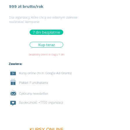
999 zł brutto/rok
Dla organizacji, które chcą we własnym zakresie
realizować kampanie
7 dni bezpłatnie
Kup teraz
bezpłatny zwrot w ciągu 7 dni
Zawiera:
Kursy online (m.in.
Google Ad Grants)
Pakiet Fundraisera
Cykliczny newsletter
Społeczność +1700 organizacji
KURSY ONLINE