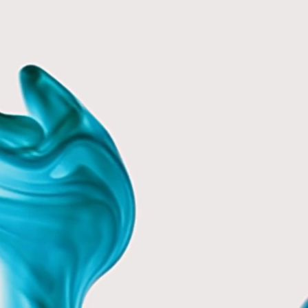
cookie zgodnych z przepisami 
✅ bez ograniczeń podstron
✅ bez ograniczeń ruchu na stro
✅ do wykorzystania na max 3 