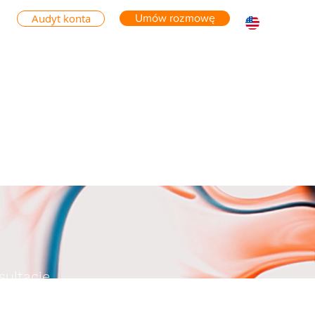
Audyt konta
Umów rozmowę
ultację