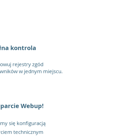
łna kontrola
owuj rejestry zgód
wników w jednym miejscu.
sparcie Webup!
my się konfiguracją
rciem technicznym