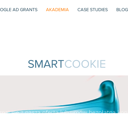
OGLE AD GRANTS
AKADEMIA
CASE STUDIES
BLOG
SMART
COOKIE
naj się z naszą ofertą lub
umów bezpłatną kons