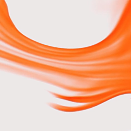
 dyskowej na dane, poczta
ogle Meet bez limitu
rezerwacji spotkań, i
w aplikacji o zniżkę do
 kompleksowe wsparcie
ie domen (do 3
edłużanie
o zarządzania zgodami
 o consent mode
netowych
, Apple Pay, Google Pay,
darowizn bez integracji,
bskrypcje –
sparcie od