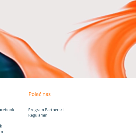
automatyzacja –
integracja z CRM.
 internetowa
enie i utrzymanie
a
Poleć nas
acebook
Program
Partnerski
Regulamin
n
k
am