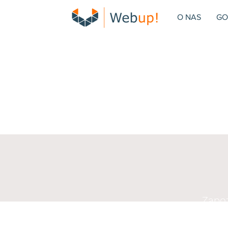
O NAS
GO
Zapoz