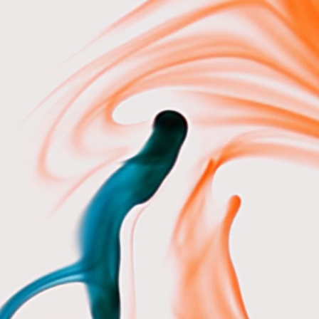
o consent mode
Workspace: 100 TB przestrzeni
e-mail we własnej domenie, Go
czasowego na spotkania, moduł 
wiele innych!
Oferujemy: pomoc 
nie
Google, konfigurację systemu,
techniczne.
domenach
przedłużanie domen
zakup domeny lub przedłużan
domen)
certyfikat SSL
darmowa implementacja i prz
SmartCookie
zautomatyzowane narzędzie d
cookie zgodnych z przepisami
Narzędzie do płatności inter
Szybkie płatności online – karty
BLIK.
Payment Links – linki do 
do udostępniania wszędzie.
Su
automatyczne, comiesięczne w