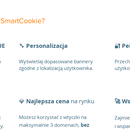
SmartCookie?​​
UE
🔧
Personalizacja
🔐
Pe
Wyświetlaj dopasowane bannery
Przech
w
zgodne z lokalizacją użytkownika.
użytko
💎
Najlepsza cena
na rynku
🚀 W
Możesz korzystać z wtyczki na
i
Zajmie
maksymalnie 3
domenach,
bez
y.
i wspa