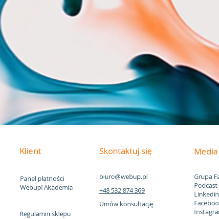
darczyńców.
Bezpieczeństwo i 
zgodność z regulacjami, łatwa 
Dodatkowo:
50 zł brutto/ msc
strona
stworz
Klient
Skontaktuj się
Medi
biuro@webup.pl
Grupa F
Panel płatności
Podcast
Webup! Akademia
+48 532 874 369
Linkedi
Faceboo
Umów konsultację
Instagr
Regulamin sklepu