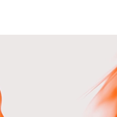
ejsze
n 12 msc)
fit
nej wersji Google