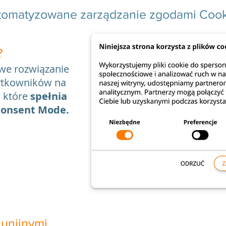
tomatyzowane zarządzanie zgodami Cook
?
we rozwiązanie
ytkowników na
, które
spełnia
nsent Mode.​​​
 unijnymi