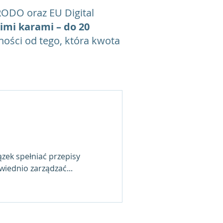
RODO oraz EU Digital
imi karami – do 20
ności od tego, która kwota
ązek spełniać przepisy
ednio zarządzać...